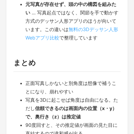
元写真が存在せず、頭の中の構図を組みた
い
… 写真起点ではなく、関節を手で動かす
方式のデッサン人形アプリのほうが向いて
います。この違いは
無料の3Dデッサン人形
Webアプリ比較
で整理しています
まとめ
正面写真しかないと別角度は想像で補うこ
とになり、崩れやすい
写真を3Dに起こせば角度は自由になる。た
だし
信頼できるのは画面内の位置（x・y）
で、奥行き（z）は推定値
90度回すと、その推定値が画面の見た目に
直結するので違和感が出る