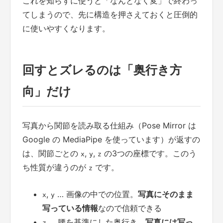
これを知らずに使うと「なんとなく変」で終わっ
てしまうので、先に構造を押さえておくと圧倒的
に使いやすくなります。
回すとズレるのは「奥行き方
向」だけ
写真から関節を読み取る仕組み（Pose Mirror は
Google の MediaPipe を使っています）が返すの
は、関節ごとの
,
,
の3つの座標です。このう
x
y
z
ち性質が違うのが
です。
z
,
… 画像の中での位置。
写真にそのまま
x
y
写っている情報
なので信頼できる
… 腰を基準にした奥行き。
写真には写っ
z