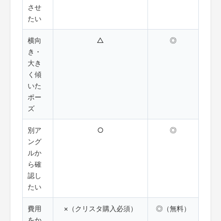
させ
たい
横向
△
◎
き・
大き
く傾
いた
ポー
ズ
別ア
○
◎
ング
ルか
ら確
認し
たい
費用
×（クリスタ購入必須）
◎（無料）
をか