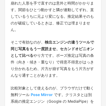
崩れた人形を手で直すのは意外と時間がかかりま
す。関節をひとつ動かすと隣が連動してずれ、直
しているうちに元より変になる。推定結果そのも
のが破綻しているときは、修正では埋まりませ
ん。
そこで有効なのが、
検出エンジンの違うツールで
同じ写真をもう一度読ませ、セカンドオピニオン
として比べる
やり方です。ポーズ推定は写真の条
件（向き・傾き・重なり）で得意不得意がはっき
り分かれるため、片方が崩す写真をもう片方がす
んなり通すことがあります。
比較対象として使えるのが、ブラウザだけで動く
無料ツール
Pose Mirror
です。クリスタとは別
系統の推定エンジン（Google の MediaPipe）を