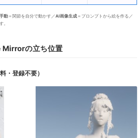
手動
＝関節を自分で動かす／
AI画像生成
＝プロンプトから絵を作る／
す。
Mirrorの立ち位置
D・無料・登録不要）