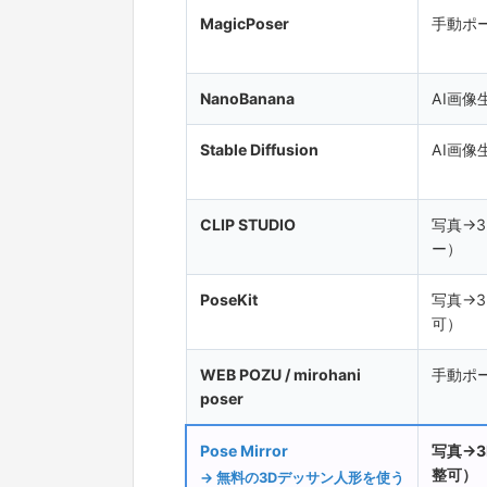
MagicPoser
手動ポ
NanoBanana
AI画像
Stable Diffusion
AI画像
CLIP STUDIO
写真→
ー）
PoseKit
写真→3
可）
WEB POZU / mirohani
手動ポ
poser
Pose Mirror
写真→
整可）
→ 無料の3Dデッサン人形を使う