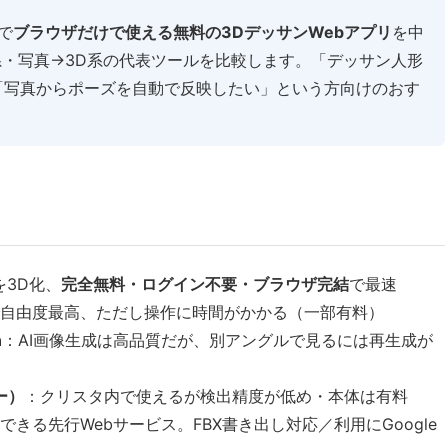
で
ブラウザだけで使える無料の3DデッサンWebアプリ
を中
系・写真→3D系の代表ツールを比較します。「デッサン人形
「写真からポーズを自動で反映したい」という方向けのおす
を3D化、
完全無料・ログイン不要・ブラウザ完結
で最速
自由度最高、ただし操作に時間がかかる（一部有料）
n
：AI画像生成は高品質だが、別アングルで見るには再生成が
ー）
：クリスタ内で使えるが検出精度が低め・本体は有料
きる先行Webサービス。FBX書き出し対応／利用にGoogle