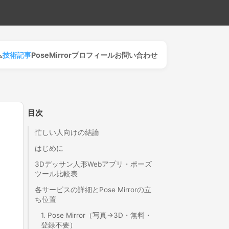
ム
技術記事
PoseMirror
プロフィール
お問い合わせ
目次
忙しい人向けの結論
はじめに
3Dデッサン人形Webアプリ・ポーズ
ツール比較表
各サービスの詳細とPose Mirrorの立
ち位置
1. Pose Mirror（写真→3D・無料・
登録不要）