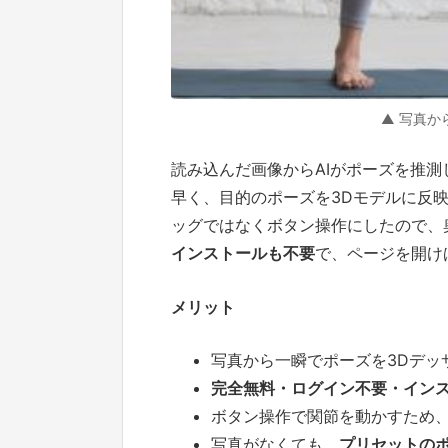
▲ 写真から
読み込んだ画像からAIがポーズを推
早く、目的のポーズを3Dモデルに反
ッグではなくボタン操作にしたので、
インストールも不要
で、ページを開け
メリット
写真から一瞬でポーズを3Dデッ
完全無料・ログイン不要・イン
ボタン操作で関節を動かすため
写真がなくても、
プリセットの