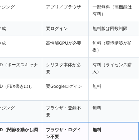
ージング
アプリ／ブラウザ
一部無料（高機能は
有料）
生成
要ログイン
無料版は回数制限
生成
高性能GPUが必要
無料（環境構築が前
提）
3D（ポーズスキャナ
クリスタ本体が必
有料（ライセンス購
要
入）
D（FBX書き出し
要Googleログイン
無料
ージング
ブラウザ・登録不
無料
要
3D（関節を動かし調
ブラウザ・ログイ
無料
ン不要