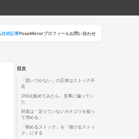
ム
技術記事
PoseMirror
プロフィール
お問い合わせ
目次
「思いつかない」の正体はストック不
足
359点集めてみたら、見事に偏ってい
た
対策は「足りていないカテゴリを狙っ
て埋める」
「眺めるストック」を「描けるストッ
ク」にする