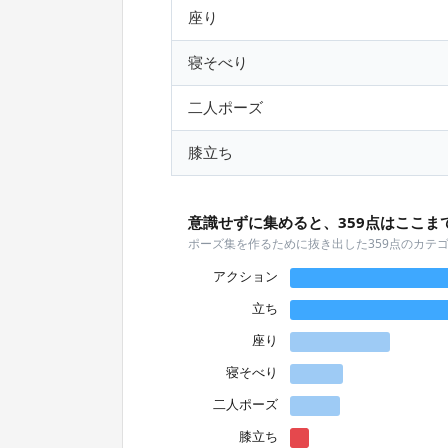
座り
寝そべり
二人ポーズ
膝立ち