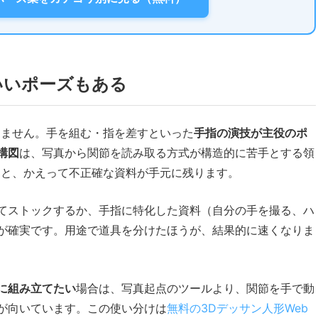
いいポーズもある
りません。手を組む・指を差すといった
手指の演技が主役のポ
構図
は、写真から関節を読み取る方式が構造的に苦手とする領
くと、かえって不正確な資料が手元に残ります。
てストックするか、手指に特化した資料（自分の手を撮る、ハ
が確実です。用途で道具を分けたほうが、結果的に速くなりま
に組み立てたい
場合は、写真起点のツールより、関節を手で動
が向いています。この使い分けは
無料の3Dデッサン人形Web