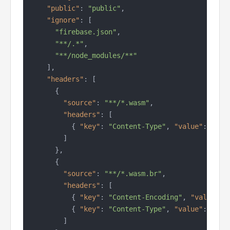
"public"
:
"public"
,
"ignore"
:
[
"firebase.json"
,
"**/.*"
,
"**/node_modules/**"
]
,
"headers"
:
[
{
"source"
:
"**/*.wasm"
,
"headers"
:
[
{
"key"
:
"Content-Type"
,
"value"
:
"app
]
}
,
{
"source"
:
"**/*.wasm.br"
,
"headers"
:
[
{
"key"
:
"Content-Encoding"
,
"value"
:
{
"key"
:
"Content-Type"
,
"value"
:
"app
]