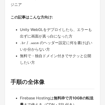
ジニア
この記事はこんな方向け:
Unity WebGLをデプロイしたら、エラーも
出ずに画面が真っ白になった方
/
のヘッダー設定に何を書けばい
.br
.wasm
いか分からない方
無料で・独自ドメイン付きでサクッと公開
したい方
手順の全体像
Firebase Hostingは
無料枠で月10GBの転送
量
まで使える（CDN・SSL付き）