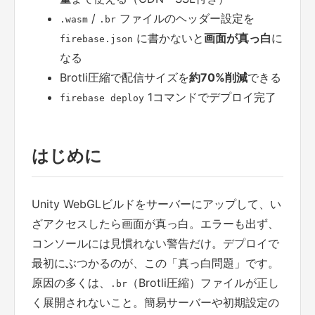
/
ファイルのヘッダー設定を
.wasm
.br
に書かないと
画面が真っ白
に
firebase.json
なる
Brotli圧縮で配信サイズを
約70%削減
できる
1コマンドでデプロイ完了
firebase deploy
はじめに
Unity WebGLビルドをサーバーにアップして、い
ざアクセスしたら画面が真っ白。エラーも出ず、
コンソールには見慣れない警告だけ。デプロイで
最初にぶつかるのが、この「真っ白問題」です。
原因の多くは、
（Brotli圧縮）ファイルが正し
.br
く展開されないこと。簡易サーバーや初期設定の