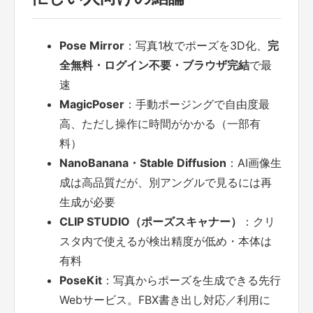
Pose Mirror
：写真1枚でポーズを3D化、
完
全無料・ログイン不要・ブラウザ完結
で最
速
MagicPoser
：手動ポージングで自由度最
高、ただし操作に時間がかかる（一部有
料）
NanoBanana・Stable Diffusion
：AI画像生
成は高品質だが、別アングルで見るには再
生成が必要
CLIP STUDIO（ポーズスキャナー）
：クリ
スタ内で使えるが検出精度が低め・本体は
有料
PoseKit
：写真からポーズを生成できる先行
Webサービス。FBX書き出し対応／利用に