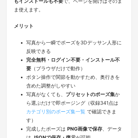
もインストールも不要
で、ページを開けばそのま
ま使えます。
メリット
写真から一瞬でポーズを3Dデッサン人形に
反映できる
完全無料・ログイン不要・インストール不
要
（ブラウザだけで動作）
ボタン操作で関節を動かすため、奥行きを
含めた調整がしやすい
写真がなくても、
プリセットのポーズ集
か
ら選ぶだけで即ポージング（収録341点は
カテゴリ別のポーズ集一覧
で確認できま
す）
完成したポーズは
PNG画像で保存
、データ
は
JSONで保存・復元
が可能