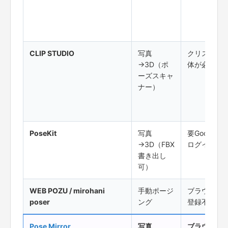
CLIP STUDIO
写真
クリスタ本
→3D（ポ
体が必要
ーズスキャ
ナー）
PoseKit
写真
要Google
→3D（FBX
ログイン
書き出し
可）
WEB POZU / mirohani
手動ポージ
ブラウザ・
poser
ング
登録不要
Pose Mirror
写真
ブラウザ・