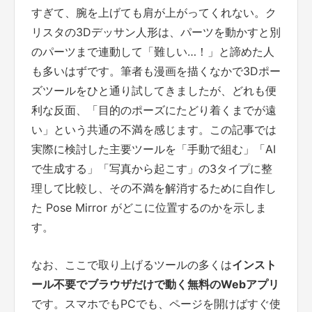
すぎて、腕を上げても肩が上がってくれない。ク
リスタの3Dデッサン人形は、パーツを動かすと別
のパーツまで連動して「難しい…！」と諦めた人
も多いはずです。筆者も漫画を描くなかで3Dポー
ズツールをひと通り試してきましたが、どれも便
利な反面、「目的のポーズにたどり着くまでが遠
い」という共通の不満を感じます。この記事では
実際に検討した主要ツールを「手動で組む」「AI
で生成する」「写真から起こす」の3タイプに整
理して比較し、その不満を解消するために自作し
た Pose Mirror がどこに位置するのかを示しま
す。
なお、ここで取り上げるツールの多くは
インスト
ール不要でブラウザだけで動く無料のWebアプリ
です。スマホでもPCでも、ページを開けばすぐ使