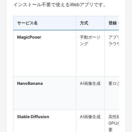
インストール不要で使えるWebアプリです。
サービス名
方式
登録・動作
MagicPoser
手動ポージ
アプリ／ブ
ング
ラウザ
NanoBanana
AI画像生成
要ログイン
Stable Diffusion
AI画像生成
高性能
GPUが必
要